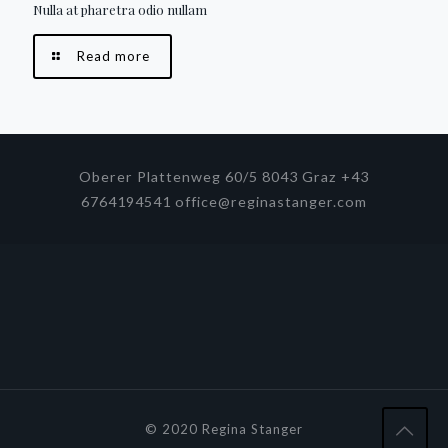
Nulla at pharetra odio nullam
Read more
Oberer Plattenweg 60/5 8043 Graz +43
6764194541 office@reginastanger.com
© 2020 Regina Stanger